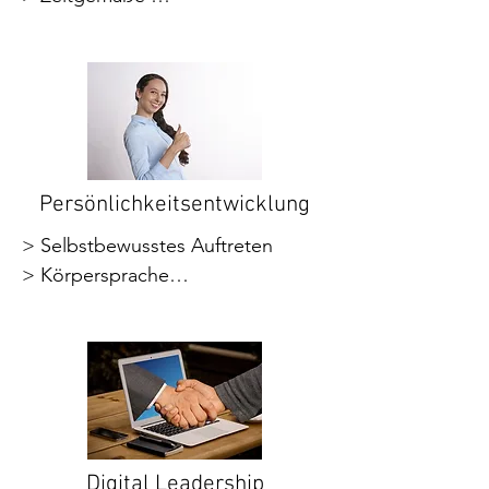
> Teamarbeit, Teampsychologie, 
Kommunikationsformen

Teamentwicklung

> Telefonknigge

> Digital Leadership
> E-Mail-Knigge

> Selbstbewusstes Auftreten

> Stilvolles Auftreten

> Umgang mit Vorgesetzten und 
Kollegen

Persönlichkeitsentwicklung
> Social Media Knigge

> Selbstbewusstes Auftreten

> Erscheinungsbild, Dresscode, 
> Körpersprache

Outfit

> Präsentationstraining

> Tischmanieren

> Emotionale Intelligenz
> Die Rolle als Repräsentant des 
Unternehmens
Digital Leadership