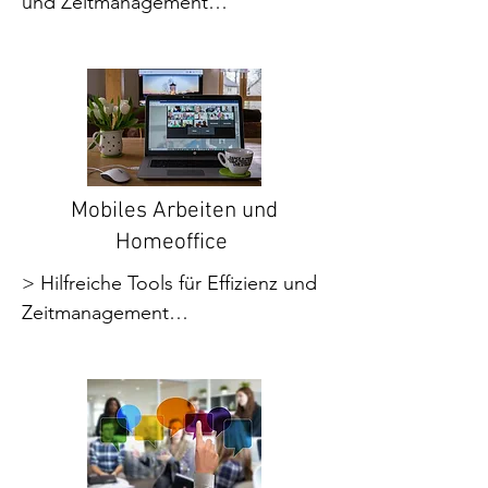
und Zeitmanagement

> Büro- und Ablageorganisation

         - Schreibtischmanagement

         - Analoge und digitale 
Ablagestrukturen

> Ziele und Zeiteinsatz für die 
Arbeitsorganisation

         - Zeitmanagementechniken

Mobiles Arbeiten und
         - Priorisierung

Homeoffice
         - Tagesplanung

> Hilfreiche Tools für Effizienz und 
         - E-Mail-Management

Zeitmanagement

> Prozesse, Information und 
> Hilfreiche Tools für eine gute 
Kommunikation

Kommunikation

> Mobiles Arbeiten und 
> Hilfreiche Tools für gemeinsames 
Homeoffice 

Arbeiten

> Desktop-Sharing
> Eigenständiges mobiles 