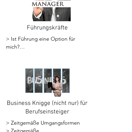
> Auffrischung von Teams

> Lösungsorientierte 
> Grundlagen erfolgreicher 
Kommunikation

Teamführung
> Konflikte im Online-Meeting
Führungskräfte
> Ist Führung eine Option für 
mich?

> Vom Mitarbeiter zur 
Führungskraft

> Die Rollen einer Führungskraft

> Erfolgreiches Kommunizieren als 
Führungskraft

> Professionelles Führen von 
Mitarbeitergesprächen

Business Knigge (nicht nur) für
> Motivation

Berufseinsteiger
> Führungstechniken

> Zeitgemäße Umgangsformen

> Konfliktmanagement

> Zeitgemäße 