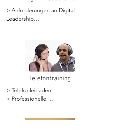
> Anforderungen an Digital 
Leadership

> Führungstheorien

> Umsetzung von Digital 
Leadership

> Digitale Führungskompetenzen

> Vorbereitung, Steuerung und 
Leitung von Online-Meetings

> Konflikte in Online-Meetings
Telefontraining
> Telefonleitfaden

> Professionelle, 
gesprächspartnerbezogene, 
positive Gesprächsführung

> Stimmtraining, 
Artikulationstraining
