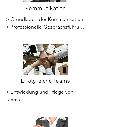
Arbeiten

> Agiles Arbeiten

Kommunikation
> Life Balancing

> Grundlagen der Kommunikation

> Neue Führungsrolle im mobilen 
> Professionelle Gesprächsführung

Arbeiten – Digital Leadership
> Gewaltfreie Kommunikation

> Die Kunst des Zuhörens

> Feedback

> Umgang mit schwierigen 
Gesprächspartnern

> Umgang mit Reklamation und 
Kritik

Erfolgreiche Teams
> Präsentationstraining

> Entwicklung und Pflege von 
> Rhetorik

Teams

> Wertschätzende, positive 
> Säulen der Teamleistung

Kommunikation

> Zusammenstellung effektiver 
> Gesprächspartnerbezogene 
Teams

Kommunikation
