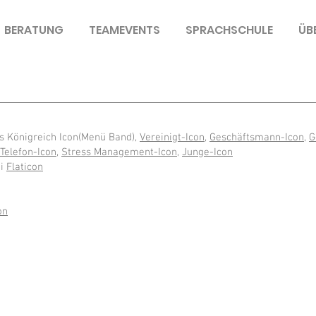
BERATUNG
TEAMEVENTS
SPRACHSCHULE
ÜB
es Königreich Icon(Menü Band),
Vereinigt-Icon
,
Geschäftsmann-Icon
,
G
Telefon-Icon
,
Stress Management-Icon
,
Junge-Icon
i
Flaticon
on