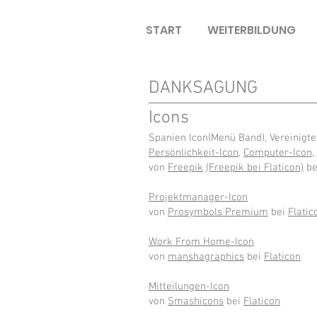
START
WEITERBILDUNG
DANKSAGUNG
Icons
Spanien Icon(Menü Band), Vereinigt
Persönlichkeit-Icon
,
Computer-Icon
,
von
Freepik
(Freepik bei Flaticon)
be
Projektmanager-Icon
von
Prosymbols Premium
bei
Flatic
Work From Home-Icon
von
manshagraphics
bei
Flaticon
Mitteilungen-Icon
von
Smashicons
bei
Flaticon